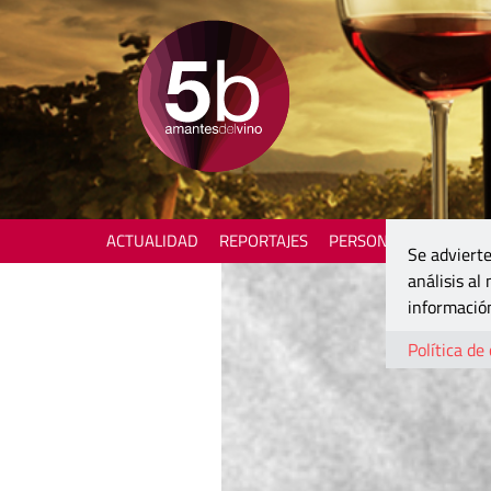
ACTUALIDAD
REPORTAJES
PERSONAJES
ENOTU
Se advierte
análisis al
información
Política de