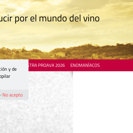
cir por el mundo del vino
 EVENTS
MOSTRA PROAVA 2026
ENOMANÍACOS
ción y de
opilar
·
No acepto