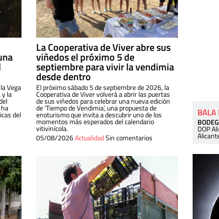
La Cooperativa de Viver abre sus
una
viñedos el próximo 5 de
l
septiembre para vivir la vendimia
desde dentro
 la Vega
El próximo sábado 5 de septiembre de 2026, la
 y la
Cooperativa de Viver volverá a abrir las puertas
del
de sus viñedos para celebrar una nueva edición
 ha
de ‘Tiempo de Vendimia’, una propuesta de
BALA
cas del
enoturismo que invita a descubrir uno de los
momentos más esperados del calendario
BODEG
vitivinícola.
DOP Al
Alicant
05/08/2026
Actualidad
Sin comentarios