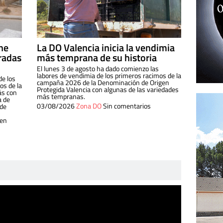
ine
La DO Valencia inicia la vendimia
radas
más temprana de su historia
El lunes 3 de agosto ha dado comienzo las
labores de vendimia de los primeros racimos de la
de los
campaña 2026 de la Denominación de Origen
s de la
Protegida Valencia con algunas de las variedades
ás con
más tempranas.
a de
03/08/2026
Zona DO
Sin comentarios
 de
 en