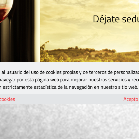
Déjate sedu
RISMO
ZONA DO
VINOS Y MÁS
GASTRONOMÍA
BLOGS
5B
 al usuario del uso de cookies propias y de terceros de personaliza
 navegar por esta página web para mejorar nuestros servicios y rec
 estrictamente estadística de la navegación en nuestro sitio web.
 cookies
Acepto