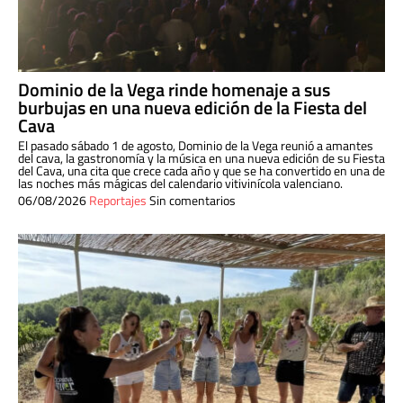
Dominio de la Vega rinde homenaje a sus
burbujas en una nueva edición de la Fiesta del
Cava
El pasado sábado 1 de agosto, Dominio de la Vega reunió a amantes
del cava, la gastronomía y la música en una nueva edición de su Fiesta
del Cava, una cita que crece cada año y que se ha convertido en una de
las noches más mágicas del calendario vitivinícola valenciano.
06/08/2026
Reportajes
Sin comentarios