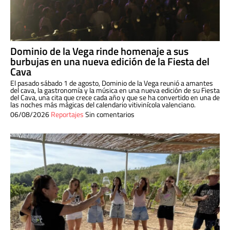
Dominio de la Vega rinde homenaje a sus
burbujas en una nueva edición de la Fiesta del
Cava
El pasado sábado 1 de agosto, Dominio de la Vega reunió a amantes
del cava, la gastronomía y la música en una nueva edición de su Fiesta
del Cava, una cita que crece cada año y que se ha convertido en una de
las noches más mágicas del calendario vitivinícola valenciano.
06/08/2026
Reportajes
Sin comentarios