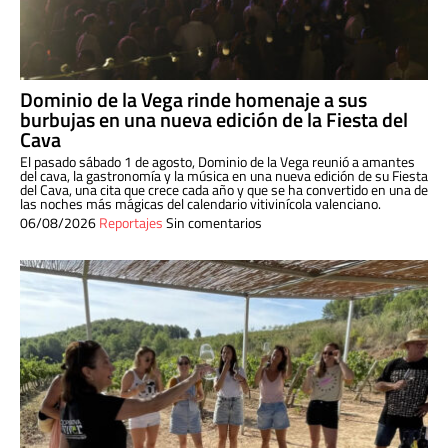
Dominio de la Vega rinde homenaje a sus
burbujas en una nueva edición de la Fiesta del
Cava
El pasado sábado 1 de agosto, Dominio de la Vega reunió a amantes
del cava, la gastronomía y la música en una nueva edición de su Fiesta
del Cava, una cita que crece cada año y que se ha convertido en una de
las noches más mágicas del calendario vitivinícola valenciano.
06/08/2026
Reportajes
Sin comentarios