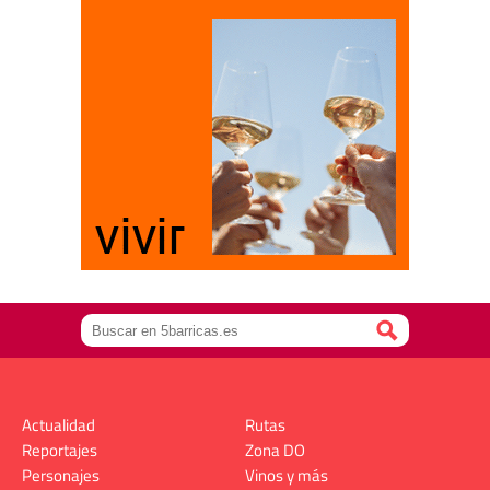
Actualidad
Rutas
Reportajes
Zona DO
Personajes
Vinos y más