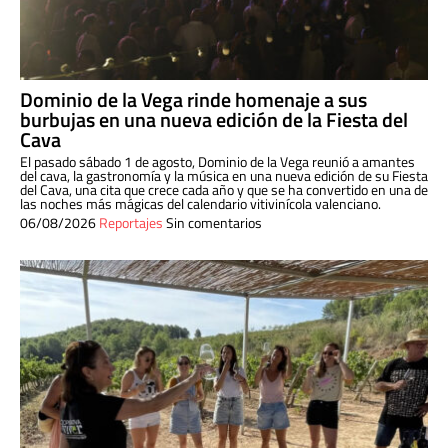
Dominio de la Vega rinde homenaje a sus
burbujas en una nueva edición de la Fiesta del
Cava
El pasado sábado 1 de agosto, Dominio de la Vega reunió a amantes
del cava, la gastronomía y la música en una nueva edición de su Fiesta
del Cava, una cita que crece cada año y que se ha convertido en una de
las noches más mágicas del calendario vitivinícola valenciano.
06/08/2026
Reportajes
Sin comentarios