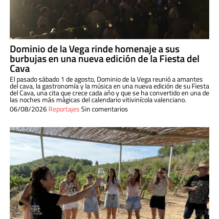
Dominio de la Vega rinde homenaje a sus
burbujas en una nueva edición de la Fiesta del
Cava
El pasado sábado 1 de agosto, Dominio de la Vega reunió a amantes
del cava, la gastronomía y la música en una nueva edición de su Fiesta
del Cava, una cita que crece cada año y que se ha convertido en una de
las noches más mágicas del calendario vitivinícola valenciano.
06/08/2026
Reportajes
Sin comentarios