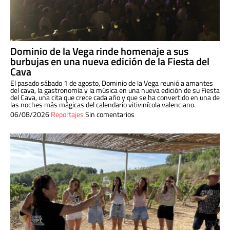
Dominio de la Vega rinde homenaje a sus
burbujas en una nueva edición de la Fiesta del
Cava
El pasado sábado 1 de agosto, Dominio de la Vega reunió a amantes
del cava, la gastronomía y la música en una nueva edición de su Fiesta
del Cava, una cita que crece cada año y que se ha convertido en una de
las noches más mágicas del calendario vitivinícola valenciano.
06/08/2026
Reportajes
Sin comentarios