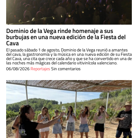
Dominio de la Vega rinde homenaje a sus
burbujas en una nueva edición de la Fiesta del
Cava
El pasado sábado 1 de agosto, Dominio de la Vega reunió a amantes
del cava, la gastronomía y la música en una nueva edición de su Fiesta
del Cava, una cita que crece cada año y que se ha convertido en una de
las noches más mágicas del calendario vitivinícola valenciano.
06/08/2026
Reportajes
Sin comentarios