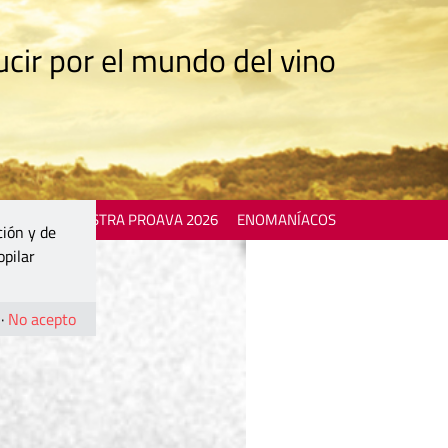
cir por el mundo del vino
 EVENTS
MOSTRA PROAVA 2026
ENOMANÍACOS
ción y de
opilar
·
No acepto