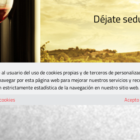
Déjate sedu
RISMO
ZONA DO
VINOS Y MÁS
GASTRONOMÍA
BLOGS
5B
 al usuario del uso de cookies propias y de terceros de personaliza
 navegar por esta página web para mejorar nuestros servicios y rec
 estrictamente estadística de la navegación en nuestro sitio web.
 cookies
Acepto