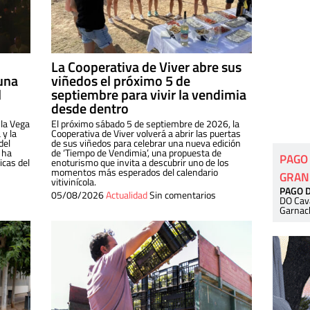
La Cooperativa de Viver abre sus
una
viñedos el próximo 5 de
l
septiembre para vivir la vendimia
desde dentro
 la Vega
El próximo sábado 5 de septiembre de 2026, la
 y la
Cooperativa de Viver volverá a abrir las puertas
del
de sus viñedos para celebrar una nueva edición
 ha
de ‘Tiempo de Vendimia’, una propuesta de
PAGO
cas del
enoturismo que invita a descubrir uno de los
momentos más esperados del calendario
GRAN
vitivinícola.
PAGO 
05/08/2026
Actualidad
Sin comentarios
DO Cav
Garnac