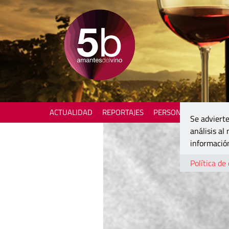
ACTUALIDAD
REPORTAJES
PERSONAJES
ENOTU
Se advierte
análisis al
información
Política de