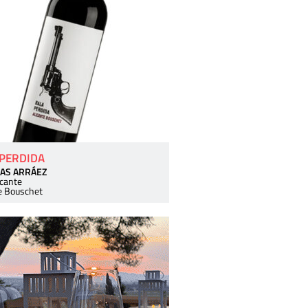
 PERDIDA
AS ARRÁEZ
icante
e Bouschet