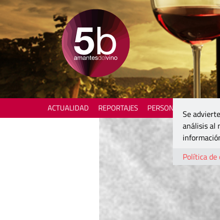
ACTUALIDAD
REPORTAJES
PERSONAJES
ENOTU
Se advierte
análisis al
información
Política de