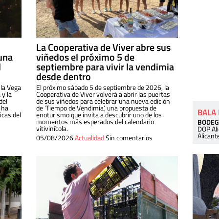
La Cooperativa de Viver abre sus
una
viñedos el próximo 5 de
l
septiembre para vivir la vendimia
desde dentro
 la Vega
El próximo sábado 5 de septiembre de 2026, la
 y la
Cooperativa de Viver volverá a abrir las puertas
del
de sus viñedos para celebrar una nueva edición
 ha
de ‘Tiempo de Vendimia’, una propuesta de
BALA
cas del
enoturismo que invita a descubrir uno de los
momentos más esperados del calendario
BODEG
vitivinícola.
DOP Al
Alicant
05/08/2026
Actualidad
Sin comentarios