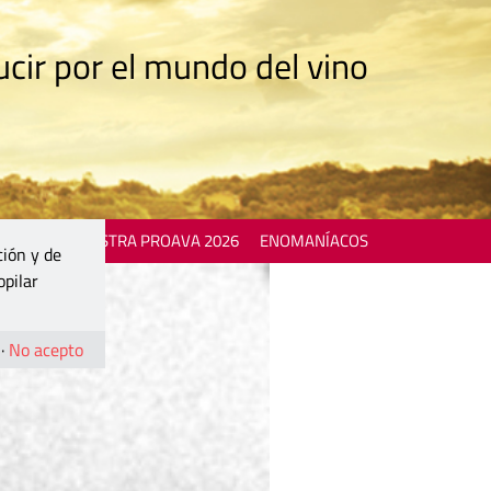
cir por el mundo del vino
 EVENTS
MOSTRA PROAVA 2026
ENOMANÍACOS
ción y de
opilar
·
No acepto