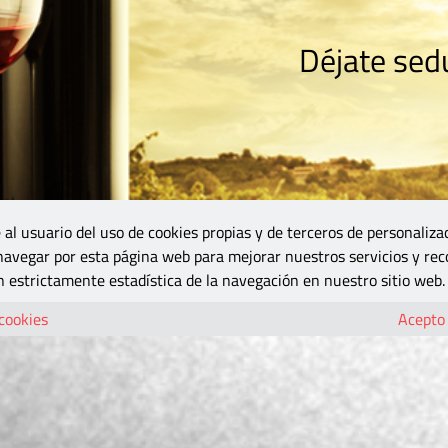
Déjate sedu
RISMO
ZONA DO
VINOS Y MÁS
GASTRONOMÍA
BLOGS
5B
 al usuario del uso de cookies propias y de terceros de personaliza
 navegar por esta página web para mejorar nuestros servicios y rec
 estrictamente estadística de la navegación en nuestro sitio web.
 cookies
Acepto