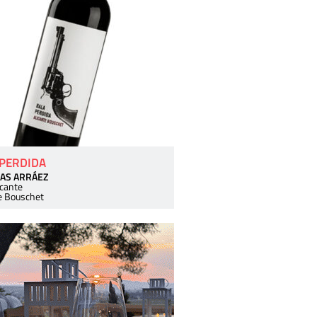
 PERDIDA
AS ARRÁEZ
icante
e Bouschet