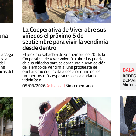
La Cooperativa de Viver abre sus
una
viñedos el próximo 5 de
l
septiembre para vivir la vendimia
desde dentro
 la Vega
El próximo sábado 5 de septiembre de 2026, la
 y la
Cooperativa de Viver volverá a abrir las puertas
del
de sus viñedos para celebrar una nueva edición
 ha
de ‘Tiempo de Vendimia’, una propuesta de
BALA
cas del
enoturismo que invita a descubrir uno de los
momentos más esperados del calendario
BODEG
vitivinícola.
DOP Al
Alicant
05/08/2026
Actualidad
Sin comentarios