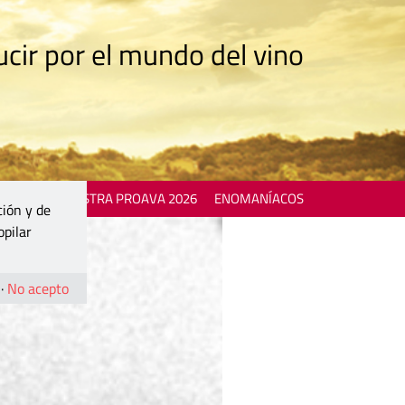
cir por el mundo del vino
 EVENTS
MOSTRA PROAVA 2026
ENOMANÍACOS
ción y de
opilar
·
No acepto