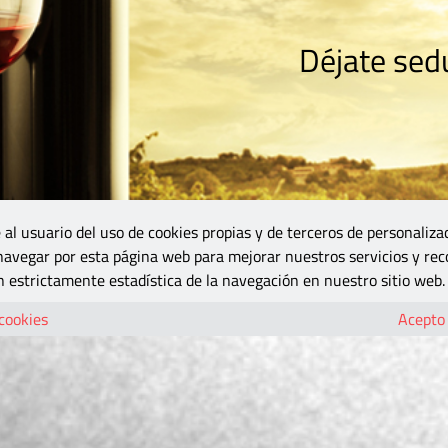
Déjate sedu
RISMO
ZONA DO
VINOS Y MÁS
GASTRONOMÍA
BLOGS
5B
 al usuario del uso de cookies propias y de terceros de personaliza
 navegar por esta página web para mejorar nuestros servicios y rec
 estrictamente estadística de la navegación en nuestro sitio web.
 cookies
Acepto