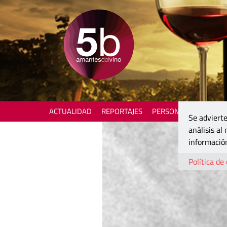
ACTUALIDAD
REPORTAJES
PERSONAJES
ENOTU
Se advierte
análisis al
información
Política de