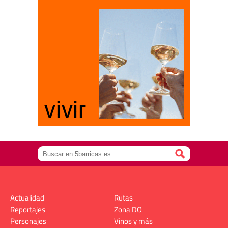
Actualidad
Rutas
Reportajes
Zona DO
Personajes
Vinos y más