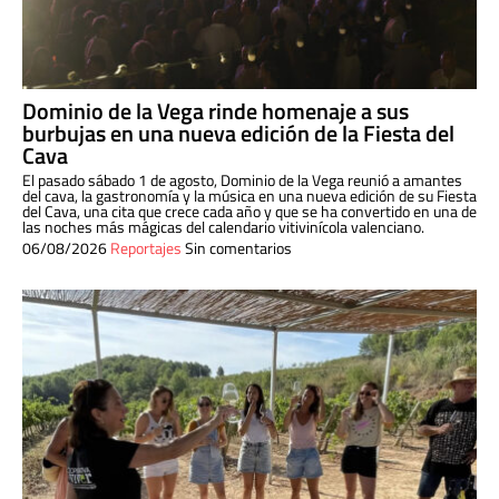
Dominio de la Vega rinde homenaje a sus
burbujas en una nueva edición de la Fiesta del
Cava
El pasado sábado 1 de agosto, Dominio de la Vega reunió a amantes
del cava, la gastronomía y la música en una nueva edición de su Fiesta
del Cava, una cita que crece cada año y que se ha convertido en una de
las noches más mágicas del calendario vitivinícola valenciano.
06/08/2026
Reportajes
Sin comentarios