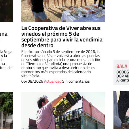
La Cooperativa de Viver abre sus
una
viñedos el próximo 5 de
l
septiembre para vivir la vendimia
desde dentro
 la Vega
El próximo sábado 5 de septiembre de 2026, la
 y la
Cooperativa de Viver volverá a abrir las puertas
del
de sus viñedos para celebrar una nueva edición
 ha
de ‘Tiempo de Vendimia’, una propuesta de
BALA
cas del
enoturismo que invita a descubrir uno de los
momentos más esperados del calendario
BODEG
vitivinícola.
DOP Al
Alicant
05/08/2026
Actualidad
Sin comentarios