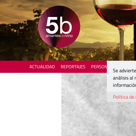
ACTUALIDAD
REPORTAJES
PERSONAJES
ENOTU
Se advierte
análisis al
información
Política de