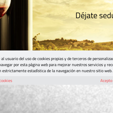
Déjate sedu
RISMO
ZONA DO
VINOS Y MÁS
GASTRONOMÍA
BLOGS
5B
 al usuario del uso de cookies propias y de terceros de personaliza
 navegar por esta página web para mejorar nuestros servicios y rec
 estrictamente estadística de la navegación en nuestro sitio web.
 cookies
Acepto