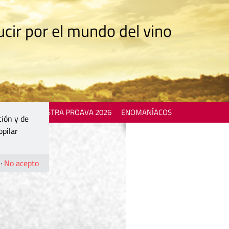
cir por el mundo del vino
 EVENTS
MOSTRA PROAVA 2026
ENOMANÍACOS
ción y de
opilar
·
No acepto