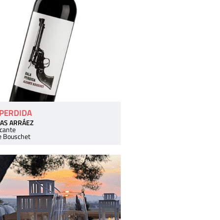
 PERDIDA
AS ARRÁEZ
icante
e Bouschet