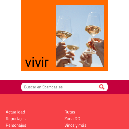
Actualidad
Rutas
Reportajes
Zona DO
Personajes
Vinos y más