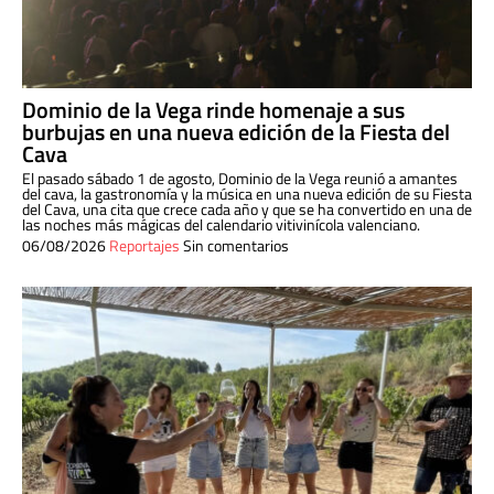
Dominio de la Vega rinde homenaje a sus
burbujas en una nueva edición de la Fiesta del
Cava
El pasado sábado 1 de agosto, Dominio de la Vega reunió a amantes
del cava, la gastronomía y la música en una nueva edición de su Fiesta
del Cava, una cita que crece cada año y que se ha convertido en una de
las noches más mágicas del calendario vitivinícola valenciano.
06/08/2026
Reportajes
Sin comentarios