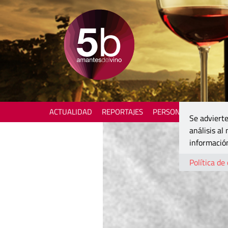
ACTUALIDAD
REPORTAJES
PERSONAJES
ENOTU
Se advierte
análisis al
información
Política de