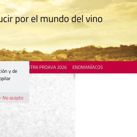
cir por el mundo del vino
 EVENTS
MOSTRA PROAVA 2026
ENOMANÍACOS
ción y de
opilar
·
No acepto