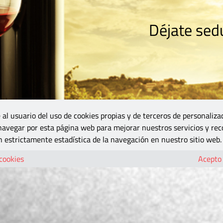
Déjate sedu
RISMO
ZONA DO
VINOS Y MÁS
GASTRONOMÍA
BLOGS
5B
 al usuario del uso de cookies propias y de terceros de personaliza
 navegar por esta página web para mejorar nuestros servicios y rec
 estrictamente estadística de la navegación en nuestro sitio web.
 cookies
Acepto