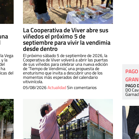
La Cooperativa de Viver abre sus
una
viñedos el próximo 5 de
l
septiembre para vivir la vendimia
desde dentro
 la Vega
El próximo sábado 5 de septiembre de 2026, la
 y la
Cooperativa de Viver volverá a abrir las puertas
del
de sus viñedos para celebrar una nueva edición
 ha
de ‘Tiempo de Vendimia’, una propuesta de
PAGO
cas del
enoturismo que invita a descubrir uno de los
momentos más esperados del calendario
GRAN
vitivinícola.
PAGO 
05/08/2026
Actualidad
Sin comentarios
DO Cav
Garnac