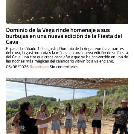
Dominio de la Vega rinde homenaje a sus
burbujas en una nueva edición de la Fiesta del
Cava
El pasado sábado 1 de agosto, Dominio de la Vega reunió a amantes
del cava, la gastronomía y la música en una nueva edición de su Fiesta
del Cava, una cita que crece cada año y que se ha convertido en una de
las noches más mágicas del calendario vitivinícola valenciano.
06/08/2026
Reportajes
Sin comentarios