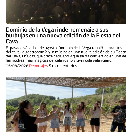
Dominio de la Vega rinde homenaje a sus
burbujas en una nueva edición de la Fiesta del
Cava
El pasado sábado 1 de agosto, Dominio de la Vega reunió a amantes
del cava, la gastronomía y la música en una nueva edición de su Fiesta
del Cava, una cita que crece cada año y que se ha convertido en una de
las noches más mágicas del calendario vitivinícola valenciano.
06/08/2026
Reportajes
Sin comentarios