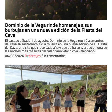
Dominio de la Vega rinde homenaje a sus
burbujas en una nueva edición de la Fiesta del
Cava
El pasado sábado 1 de agosto, Dominio de la Vega reunió a amantes
del cava, la gastronomía y la música en una nueva edición de su Fiesta
del Cava, una cita que crece cada año y que se ha convertido en una de
las noches más mágicas del calendario vitivinícola valenciano.
06/08/2026
Reportajes
Sin comentarios