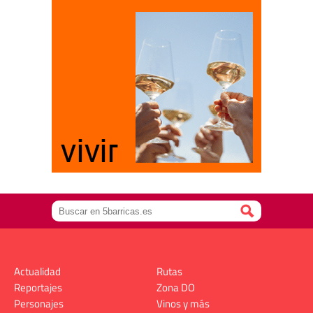
Actualidad
Rutas
Reportajes
Zona DO
Personajes
Vinos y más