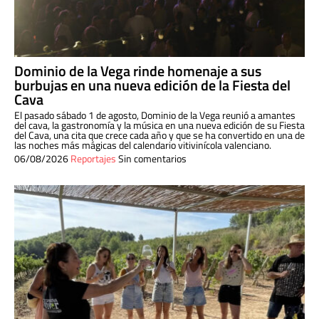
Dominio de la Vega rinde homenaje a sus
burbujas en una nueva edición de la Fiesta del
Cava
El pasado sábado 1 de agosto, Dominio de la Vega reunió a amantes
del cava, la gastronomía y la música en una nueva edición de su Fiesta
del Cava, una cita que crece cada año y que se ha convertido en una de
las noches más mágicas del calendario vitivinícola valenciano.
06/08/2026
Reportajes
Sin comentarios