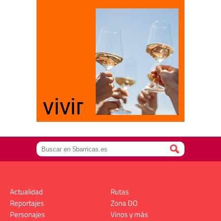
Actualidad
Rutas
Reportajes
Zona DO
Personajes
Vinos y más