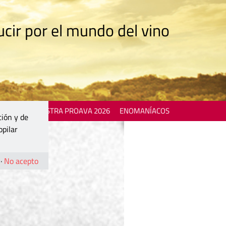
cir por el mundo del vino
 EVENTS
MOSTRA PROAVA 2026
ENOMANÍACOS
ción y de
opilar
·
No acepto