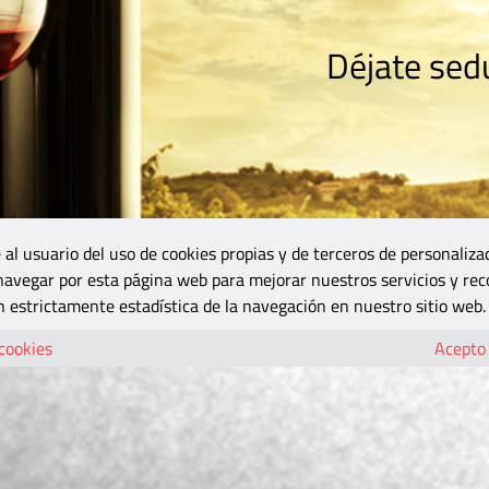
Déjate sedu
RISMO
ZONA DO
VINOS Y MÁS
GASTRONOMÍA
BLOGS
5B
 al usuario del uso de cookies propias y de terceros de personaliza
 navegar por esta página web para mejorar nuestros servicios y rec
 estrictamente estadística de la navegación en nuestro sitio web.
 cookies
Acepto