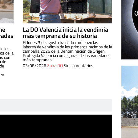
ine
La DO Valencia inicia la vendimia
radas
más temprana de su historia
El lunes 3 de agosto ha dado comienzo las
labores de vendimia de los primeros racimos de la
de los
campaña 2026 de la Denominación de Origen
s de la
Protegida Valencia con algunas de las variedades
ás con
más tempranas.
a de
03/08/2026
Zona DO
Sin comentarios
 de
 en