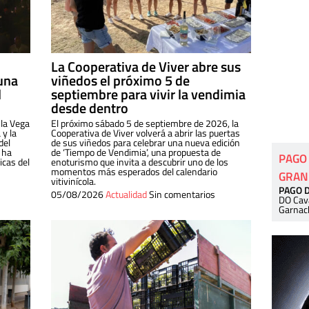
La Cooperativa de Viver abre sus
una
viñedos el próximo 5 de
l
septiembre para vivir la vendimia
desde dentro
 la Vega
El próximo sábado 5 de septiembre de 2026, la
 y la
Cooperativa de Viver volverá a abrir las puertas
del
de sus viñedos para celebrar una nueva edición
 ha
de ‘Tiempo de Vendimia’, una propuesta de
PAGO
cas del
enoturismo que invita a descubrir uno de los
momentos más esperados del calendario
GRAN
vitivinícola.
PAGO 
05/08/2026
Actualidad
Sin comentarios
DO Cav
Garnac