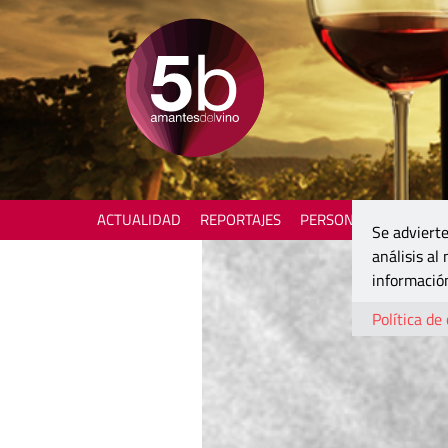
ACTUALIDAD
REPORTAJES
PERSONAJES
ENOTU
Se advierte
análisis al
información
Política de