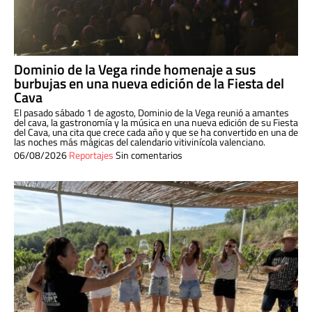
Dominio de la Vega rinde homenaje a sus
burbujas en una nueva edición de la Fiesta del
Cava
El pasado sábado 1 de agosto, Dominio de la Vega reunió a amantes
del cava, la gastronomía y la música en una nueva edición de su Fiesta
del Cava, una cita que crece cada año y que se ha convertido en una de
las noches más mágicas del calendario vitivinícola valenciano.
06/08/2026
Reportajes
Sin comentarios