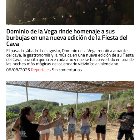
Dominio de la Vega rinde homenaje a sus
burbujas en una nueva edición de la Fiesta del
Cava
El pasado sábado 1 de agosto, Dominio de la Vega reunió a amantes
del cava, la gastronomía y la música en una nueva edición de su Fiesta
del Cava, una cita que crece cada año y que se ha convertido en una de
las noches más mágicas del calendario vitivinícola valenciano.
06/08/2026
Reportajes
Sin comentarios