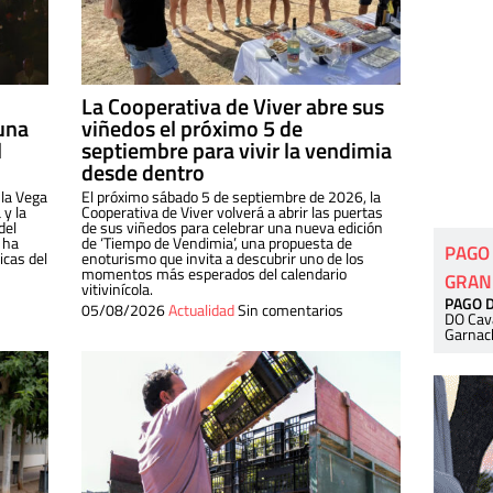
La Cooperativa de Viver abre sus
una
viñedos el próximo 5 de
l
septiembre para vivir la vendimia
desde dentro
 la Vega
El próximo sábado 5 de septiembre de 2026, la
 y la
Cooperativa de Viver volverá a abrir las puertas
del
de sus viñedos para celebrar una nueva edición
 ha
de ‘Tiempo de Vendimia’, una propuesta de
PAGO
cas del
enoturismo que invita a descubrir uno de los
momentos más esperados del calendario
GRAN
vitivinícola.
PAGO 
05/08/2026
Actualidad
Sin comentarios
DO Cav
Garnac