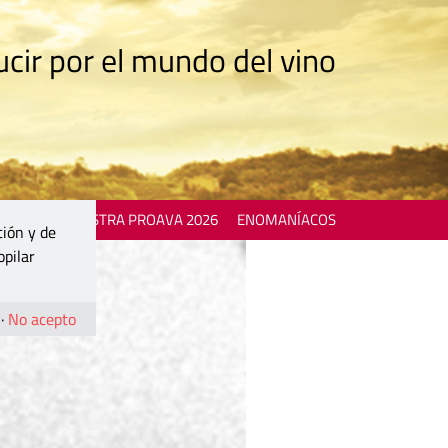
cir por el mundo del vino
 EVENTS
MOSTRA PROAVA 2026
ENOMANÍACOS
ción y de
opilar
·
No acepto