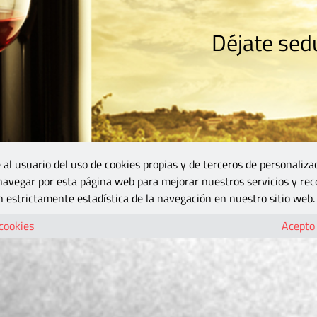
Déjate sedu
RISMO
ZONA DO
VINOS Y MÁS
GASTRONOMÍA
BLOGS
5B
 al usuario del uso de cookies propias y de terceros de personaliza
 navegar por esta página web para mejorar nuestros servicios y rec
 estrictamente estadística de la navegación en nuestro sitio web.
 cookies
Acepto