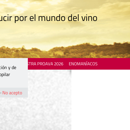
cir por el mundo del vino
 EVENTS
MOSTRA PROAVA 2026
ENOMANÍACOS
ción y de
opilar
·
No acepto