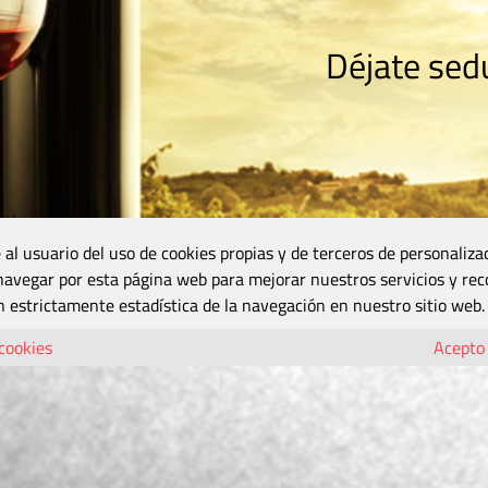
Déjate sedu
RISMO
ZONA DO
VINOS Y MÁS
GASTRONOMÍA
BLOGS
5B
 al usuario del uso de cookies propias y de terceros de personaliza
 navegar por esta página web para mejorar nuestros servicios y rec
 estrictamente estadística de la navegación en nuestro sitio web.
 cookies
Acepto