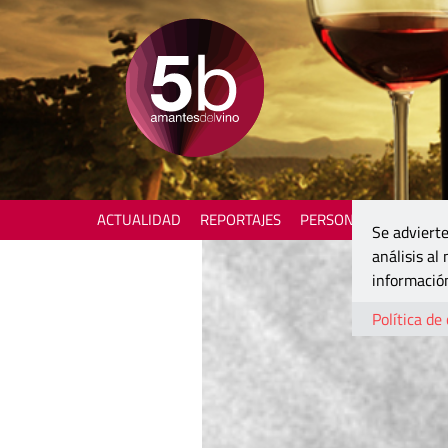
ACTUALIDAD
REPORTAJES
PERSONAJES
ENOTU
Se advierte
análisis al
información
Política de