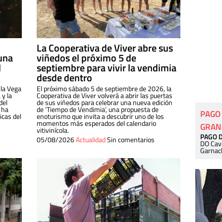
La Cooperativa de Viver abre sus
una
viñedos el próximo 5 de
l
septiembre para vivir la vendimia
desde dentro
 la Vega
El próximo sábado 5 de septiembre de 2026, la
 y la
Cooperativa de Viver volverá a abrir las puertas
del
de sus viñedos para celebrar una nueva edición
 ha
de ‘Tiempo de Vendimia’, una propuesta de
PAGO
cas del
enoturismo que invita a descubrir uno de los
momentos más esperados del calendario
GRAN
vitivinícola.
PAGO 
05/08/2026
Actualidad
Sin comentarios
DO Cav
Garnac