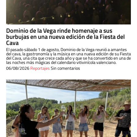
Dominio de la Vega rinde homenaje a sus
burbujas en una nueva edición de la Fiesta del
Cava
El pasado sábado 1 de agosto, Dominio de la Vega reunió a amantes
del cava, la gastronomía y la música en una nueva edición de su Fiesta
del Cava, una cita que crece cada año y que se ha convertido en una de
las noches más mágicas del calendario vitivinícola valenciano.
06/08/2026
Reportajes
Sin comentarios