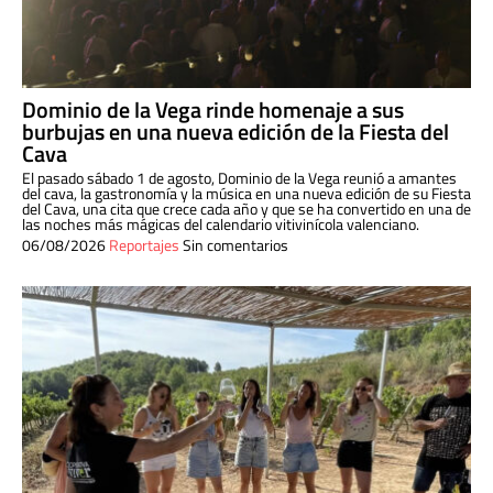
Dominio de la Vega rinde homenaje a sus
burbujas en una nueva edición de la Fiesta del
Cava
El pasado sábado 1 de agosto, Dominio de la Vega reunió a amantes
del cava, la gastronomía y la música en una nueva edición de su Fiesta
del Cava, una cita que crece cada año y que se ha convertido en una de
las noches más mágicas del calendario vitivinícola valenciano.
06/08/2026
Reportajes
Sin comentarios