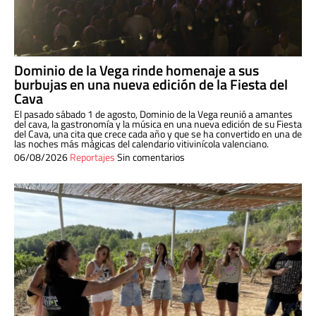
Dominio de la Vega rinde homenaje a sus
burbujas en una nueva edición de la Fiesta del
Cava
El pasado sábado 1 de agosto, Dominio de la Vega reunió a amantes
del cava, la gastronomía y la música en una nueva edición de su Fiesta
del Cava, una cita que crece cada año y que se ha convertido en una de
las noches más mágicas del calendario vitivinícola valenciano.
06/08/2026
Reportajes
Sin comentarios