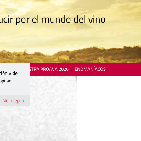
cir por el mundo del vino
 EVENTS
MOSTRA PROAVA 2026
ENOMANÍACOS
ción y de
opilar
·
No acepto