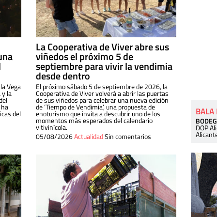
La Cooperativa de Viver abre sus
una
viñedos el próximo 5 de
l
septiembre para vivir la vendimia
desde dentro
 la Vega
El próximo sábado 5 de septiembre de 2026, la
 y la
Cooperativa de Viver volverá a abrir las puertas
del
de sus viñedos para celebrar una nueva edición
 ha
de ‘Tiempo de Vendimia’, una propuesta de
BALA
cas del
enoturismo que invita a descubrir uno de los
momentos más esperados del calendario
BODEG
vitivinícola.
DOP Al
Alicant
05/08/2026
Actualidad
Sin comentarios