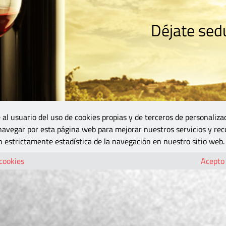
Déjate sedu
RISMO
ZONA DO
VINOS Y MÁS
GASTRONOMÍA
BLOGS
5B
 al usuario del uso de cookies propias y de terceros de personaliza
 navegar por esta página web para mejorar nuestros servicios y rec
 estrictamente estadística de la navegación en nuestro sitio web.
 cookies
Acepto