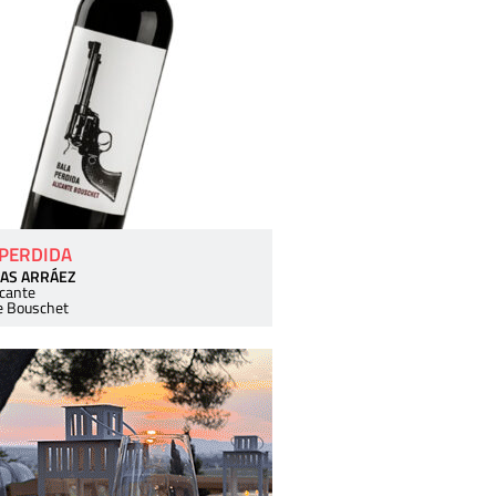
 PERDIDA
AS ARRÁEZ
icante
e Bouschet