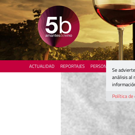
ACTUALIDAD
REPORTAJES
PERSONAJES
ENOTU
Se advierte
análisis al
información
Política de