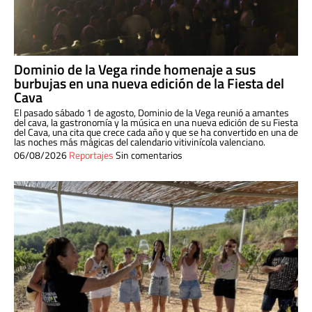
Dominio de la Vega rinde homenaje a sus
burbujas en una nueva edición de la Fiesta del
Cava
El pasado sábado 1 de agosto, Dominio de la Vega reunió a amantes
del cava, la gastronomía y la música en una nueva edición de su Fiesta
del Cava, una cita que crece cada año y que se ha convertido en una de
las noches más mágicas del calendario vitivinícola valenciano.
06/08/2026
Reportajes
Sin comentarios