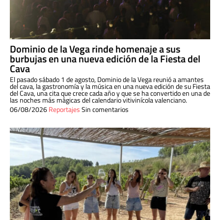
Dominio de la Vega rinde homenaje a sus
burbujas en una nueva edición de la Fiesta del
Cava
El pasado sábado 1 de agosto, Dominio de la Vega reunió a amantes
del cava, la gastronomía y la música en una nueva edición de su Fiesta
del Cava, una cita que crece cada año y que se ha convertido en una de
las noches más mágicas del calendario vitivinícola valenciano.
06/08/2026
Reportajes
Sin comentarios