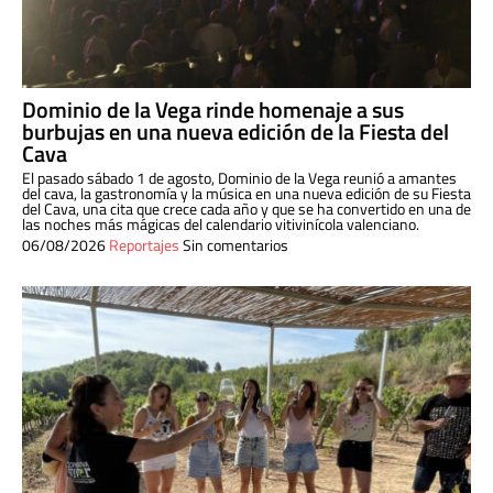
Dominio de la Vega rinde homenaje a sus
burbujas en una nueva edición de la Fiesta del
Cava
El pasado sábado 1 de agosto, Dominio de la Vega reunió a amantes
del cava, la gastronomía y la música en una nueva edición de su Fiesta
del Cava, una cita que crece cada año y que se ha convertido en una de
las noches más mágicas del calendario vitivinícola valenciano.
06/08/2026
Reportajes
Sin comentarios