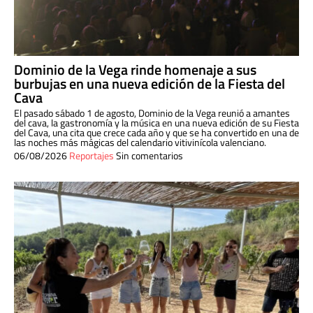
Dominio de la Vega rinde homenaje a sus
burbujas en una nueva edición de la Fiesta del
Cava
El pasado sábado 1 de agosto, Dominio de la Vega reunió a amantes
del cava, la gastronomía y la música en una nueva edición de su Fiesta
del Cava, una cita que crece cada año y que se ha convertido en una de
las noches más mágicas del calendario vitivinícola valenciano.
06/08/2026
Reportajes
Sin comentarios