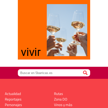
Actualidad
Rutas
Reportajes
Zona DO
Personajes
Vinos y más