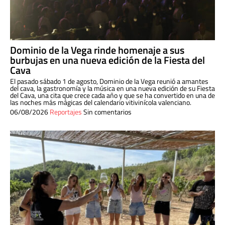
Dominio de la Vega rinde homenaje a sus
burbujas en una nueva edición de la Fiesta del
Cava
El pasado sábado 1 de agosto, Dominio de la Vega reunió a amantes
del cava, la gastronomía y la música en una nueva edición de su Fiesta
del Cava, una cita que crece cada año y que se ha convertido en una de
las noches más mágicas del calendario vitivinícola valenciano.
06/08/2026
Reportajes
Sin comentarios