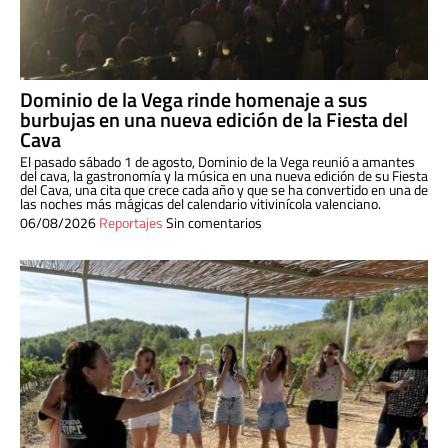
Dominio de la Vega rinde homenaje a sus
burbujas en una nueva edición de la Fiesta del
Cava
El pasado sábado 1 de agosto, Dominio de la Vega reunió a amantes
del cava, la gastronomía y la música en una nueva edición de su Fiesta
del Cava, una cita que crece cada año y que se ha convertido en una de
las noches más mágicas del calendario vitivinícola valenciano.
06/08/2026
Reportajes
Sin comentarios