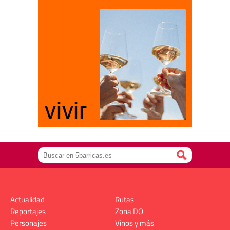
Actualidad
Rutas
Reportajes
Zona DO
Personajes
Vinos y más