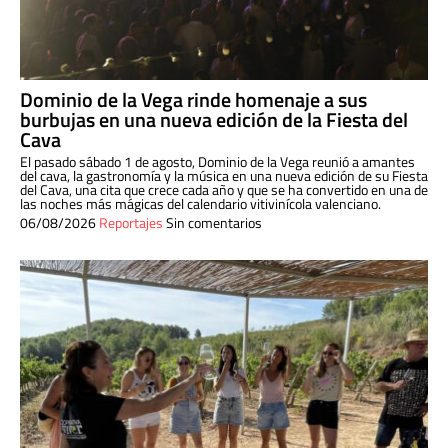
Dominio de la Vega rinde homenaje a sus
burbujas en una nueva edición de la Fiesta del
Cava
El pasado sábado 1 de agosto, Dominio de la Vega reunió a amantes
del cava, la gastronomía y la música en una nueva edición de su Fiesta
del Cava, una cita que crece cada año y que se ha convertido en una de
las noches más mágicas del calendario vitivinícola valenciano.
06/08/2026
Reportajes
Sin comentarios