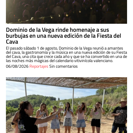
Dominio de la Vega rinde homenaje a sus
burbujas en una nueva edición de la Fiesta del
Cava
El pasado sábado 1 de agosto, Dominio de la Vega reunió a amantes
del cava, la gastronomía y la música en una nueva edición de su Fiesta
del Cava, una cita que crece cada año y que se ha convertido en una de
las noches más mágicas del calendario vitivinícola valenciano.
06/08/2026
Reportajes
Sin comentarios