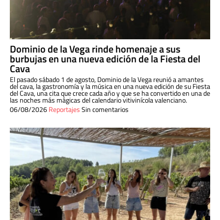
Dominio de la Vega rinde homenaje a sus
burbujas en una nueva edición de la Fiesta del
Cava
El pasado sábado 1 de agosto, Dominio de la Vega reunió a amantes
del cava, la gastronomía y la música en una nueva edición de su Fiesta
del Cava, una cita que crece cada año y que se ha convertido en una de
las noches más mágicas del calendario vitivinícola valenciano.
06/08/2026
Reportajes
Sin comentarios