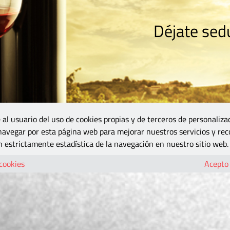
Déjate sedu
RISMO
ZONA DO
VINOS Y MÁS
GASTRONOMÍA
BLOGS
5B
 al usuario del uso de cookies propias y de terceros de personaliza
 navegar por esta página web para mejorar nuestros servicios y rec
 estrictamente estadística de la navegación en nuestro sitio web.
 cookies
Acepto