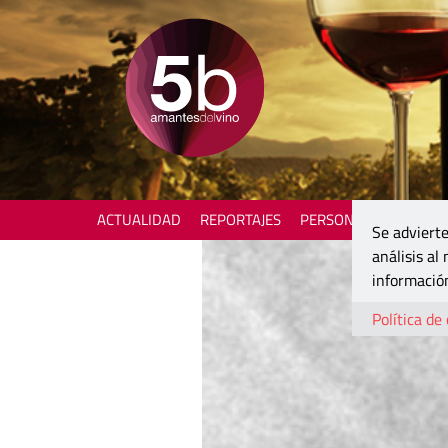
ACTUALIDAD
REPORTAJES
PERSONAJES
ENOTU
Se advierte
análisis al
información
Política de