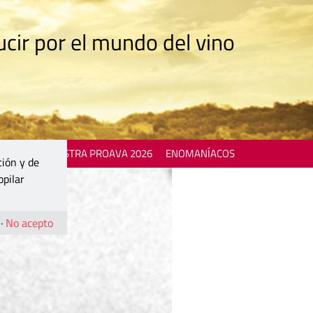
cir por el mundo del vino
 EVENTS
MOSTRA PROAVA 2026
ENOMANÍACOS
ción y de
opilar
·
No acepto