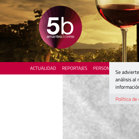
ACTUALIDAD
REPORTAJES
PERSONAJES
ENOTU
Se advierte
análisis al
información
Política de