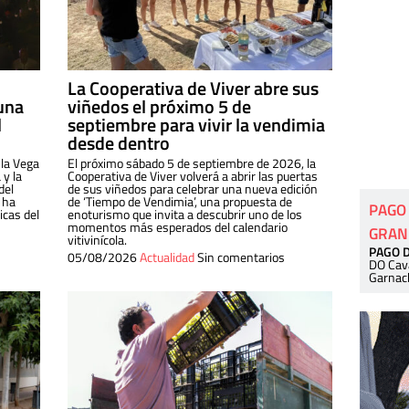
La Cooperativa de Viver abre sus
una
viñedos el próximo 5 de
l
septiembre para vivir la vendimia
desde dentro
 la Vega
El próximo sábado 5 de septiembre de 2026, la
 y la
Cooperativa de Viver volverá a abrir las puertas
del
de sus viñedos para celebrar una nueva edición
 ha
de ‘Tiempo de Vendimia’, una propuesta de
PAGO
cas del
enoturismo que invita a descubrir uno de los
momentos más esperados del calendario
GRAN
vitivinícola.
PAGO 
05/08/2026
Actualidad
Sin comentarios
DO Cav
Garnac