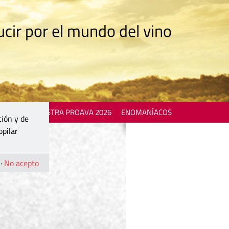
cir por el mundo del vino
 EVENTS
MOSTRA PROAVA 2026
ENOMANÍACOS
ción y de
opilar
·
No acepto