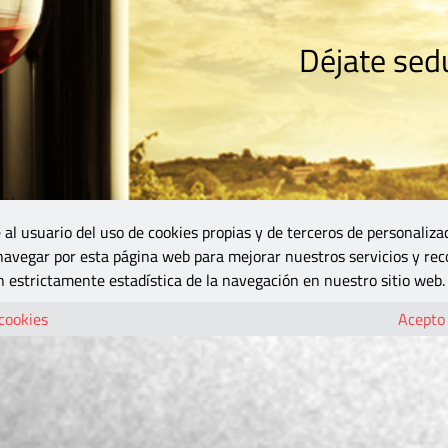
Déjate sedu
RISMO
ZONA DO
VINOS Y MÁS
GASTRONOMÍA
BLOGS
5B
 al usuario del uso de cookies propias y de terceros de personaliza
 navegar por esta página web para mejorar nuestros servicios y rec
 estrictamente estadística de la navegación en nuestro sitio web.
 cookies
Acepto