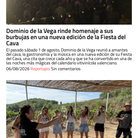
Dominio de la Vega rinde homenaje a sus
burbujas en una nueva edición de la Fiesta del
Cava
El pasado sábado 1 de agosto, Dominio de la Vega reunió a amantes
del cava, la gastronomía y la música en una nueva edición de su Fiesta
del Cava, una cita que crece cada año y que se ha convertido en una de
las noches más mágicas del calendario vitivinícola valenciano.
06/08/2026
Reportajes
Sin comentarios