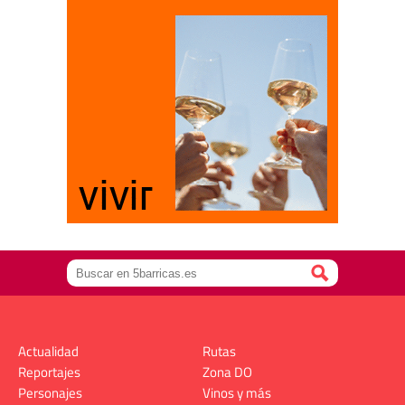
Actualidad
Rutas
Reportajes
Zona DO
Personajes
Vinos y más