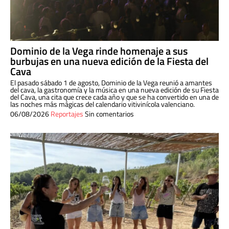
Dominio de la Vega rinde homenaje a sus
burbujas en una nueva edición de la Fiesta del
Cava
El pasado sábado 1 de agosto, Dominio de la Vega reunió a amantes
del cava, la gastronomía y la música en una nueva edición de su Fiesta
del Cava, una cita que crece cada año y que se ha convertido en una de
las noches más mágicas del calendario vitivinícola valenciano.
06/08/2026
Reportajes
Sin comentarios