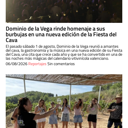
Dominio de la Vega rinde homenaje a sus
burbujas en una nueva edición de la Fiesta del
Cava
El pasado sábado 1 de agosto, Dominio de la Vega reunió a amantes
del cava, la gastronomía y la música en una nueva edición de su Fiesta
del Cava, una cita que crece cada año y que se ha convertido en una de
las noches más mágicas del calendario vitivinícola valenciano.
06/08/2026
Reportajes
Sin comentarios