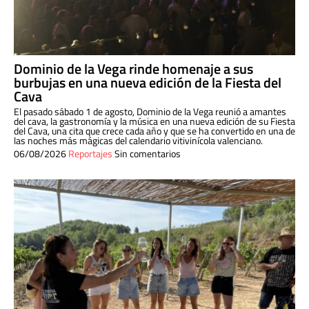
Dominio de la Vega rinde homenaje a sus
burbujas en una nueva edición de la Fiesta del
Cava
El pasado sábado 1 de agosto, Dominio de la Vega reunió a amantes
del cava, la gastronomía y la música en una nueva edición de su Fiesta
del Cava, una cita que crece cada año y que se ha convertido en una de
las noches más mágicas del calendario vitivinícola valenciano.
06/08/2026
Reportajes
Sin comentarios