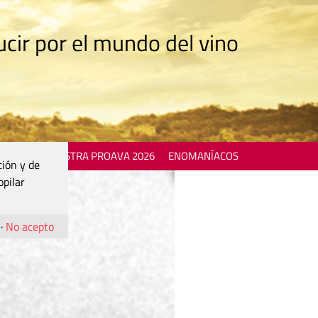
cir por el mundo del vino
 EVENTS
MOSTRA PROAVA 2026
ENOMANÍACOS
ción y de
opilar
·
No acepto