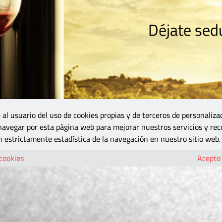
Déjate sedu
RISMO
ZONA DO
VINOS Y MÁS
GASTRONOMÍA
BLOGS
5B
 al usuario del uso de cookies propias y de terceros de personaliza
 navegar por esta página web para mejorar nuestros servicios y rec
 estrictamente estadística de la navegación en nuestro sitio web.
 cookies
Acepto