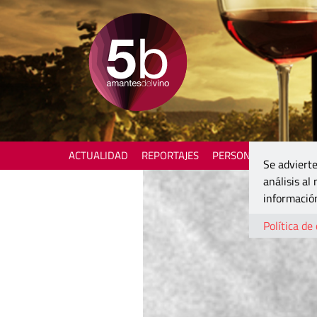
ACTUALIDAD
REPORTAJES
PERSONAJES
ENOTU
Se advierte
análisis al
información
Política de