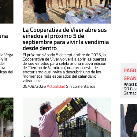
La Cooperativa de Viver abre sus
una
viñedos el próximo 5 de
l
septiembre para vivir la vendimia
desde dentro
 la Vega
El próximo sábado 5 de septiembre de 2026, la
 y la
Cooperativa de Viver volverá a abrir las puertas
del
de sus viñedos para celebrar una nueva edición
 ha
de ‘Tiempo de Vendimia’, una propuesta de
PAGO
cas del
enoturismo que invita a descubrir uno de los
momentos más esperados del calendario
GRAN
vitivinícola.
PAGO 
05/08/2026
Actualidad
Sin comentarios
DO Cav
Garnac