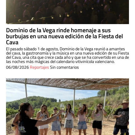
Dominio de la Vega rinde homenaje a sus
burbujas en una nueva edición de la Fiesta del
Cava
El pasado sábado 1 de agosto, Dominio de la Vega reunió a amantes
del cava, la gastronomía y la música en una nueva edición de su Fiesta
del Cava, una cita que crece cada año y que se ha convertido en una de
las noches más mágicas del calendario vitivinícola valenciano.
06/08/2026
Reportajes
Sin comentarios