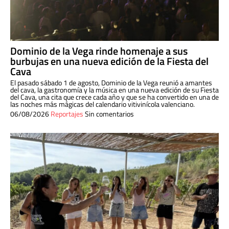
Dominio de la Vega rinde homenaje a sus
burbujas en una nueva edición de la Fiesta del
Cava
El pasado sábado 1 de agosto, Dominio de la Vega reunió a amantes
del cava, la gastronomía y la música en una nueva edición de su Fiesta
del Cava, una cita que crece cada año y que se ha convertido en una de
las noches más mágicas del calendario vitivinícola valenciano.
06/08/2026
Reportajes
Sin comentarios