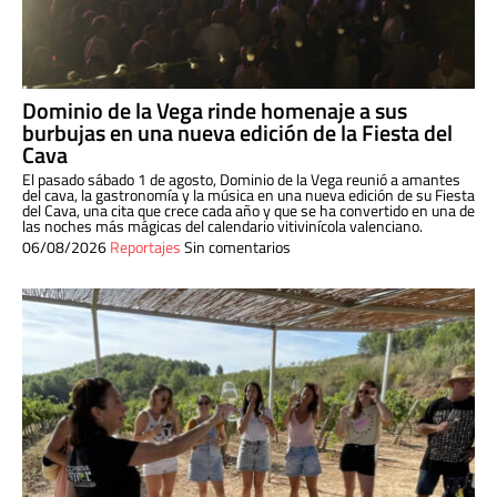
Dominio de la Vega rinde homenaje a sus
burbujas en una nueva edición de la Fiesta del
Cava
El pasado sábado 1 de agosto, Dominio de la Vega reunió a amantes
del cava, la gastronomía y la música en una nueva edición de su Fiesta
del Cava, una cita que crece cada año y que se ha convertido en una de
las noches más mágicas del calendario vitivinícola valenciano.
06/08/2026
Reportajes
Sin comentarios