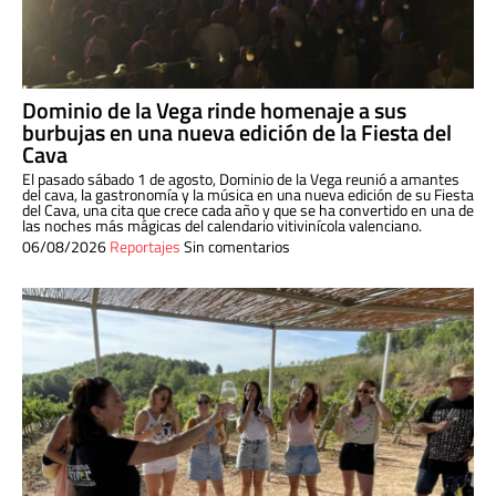
Dominio de la Vega rinde homenaje a sus
burbujas en una nueva edición de la Fiesta del
Cava
El pasado sábado 1 de agosto, Dominio de la Vega reunió a amantes
del cava, la gastronomía y la música en una nueva edición de su Fiesta
del Cava, una cita que crece cada año y que se ha convertido en una de
las noches más mágicas del calendario vitivinícola valenciano.
06/08/2026
Reportajes
Sin comentarios