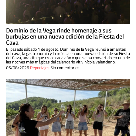
Dominio de la Vega rinde homenaje a sus
burbujas en una nueva edición de la Fiesta del
Cava
El pasado sábado 1 de agosto, Dominio de la Vega reunió a amantes
del cava, la gastronomía y la música en una nueva edición de su Fiesta
del Cava, una cita que crece cada año y que se ha convertido en una de
las noches más mágicas del calendario vitivinícola valenciano.
06/08/2026
Reportajes
Sin comentarios