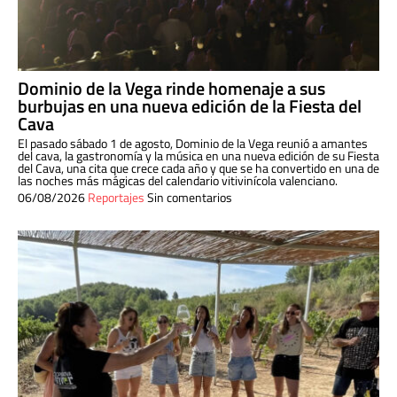
Dominio de la Vega rinde homenaje a sus
burbujas en una nueva edición de la Fiesta del
Cava
El pasado sábado 1 de agosto, Dominio de la Vega reunió a amantes
del cava, la gastronomía y la música en una nueva edición de su Fiesta
del Cava, una cita que crece cada año y que se ha convertido en una de
las noches más mágicas del calendario vitivinícola valenciano.
06/08/2026
Reportajes
Sin comentarios